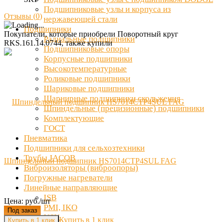
Подшипниковые узлы и корпуса из
Отзывы (
0
)
нержавеющей стали
Подшипники
Покупатели, которые приобрели Поворотный круг
Радиальные подшипники
RKS.161.14.0744, также купили
Подшипниковые опоры
Корпусные подшипники
Высокотемпературные
Роликовые подшипники
Шариковые подшипники
Шарнирные подшипники скольжения
Шпиндельные (прецизионные) подшипники
Комплектующие
ГОСТ
Пневматика
Подшипники для сельхозтехники
Трубы JACOB
Шпиндельный подшипник HS7014CTP4SUL FAG
Виброизоляторы (виброопоры)
Погружные нагреватели
Линейные направляющие
ISB
Цена: руб./шт
PMI, IKO
Под заказ
NSK
Купить в 1 клик