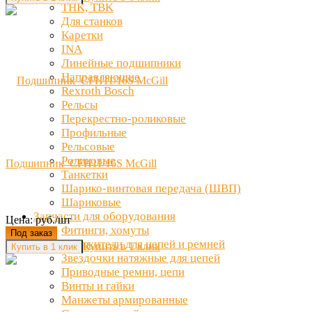
THK, TBK
Для станков
Каретки
INA
Линейные подшипники
Направляющие
Rexroth Bosch
Рельсы
Перекрестно-роликовые
Профильные
Рельсовые
Роликовые
Подшипник CFH11/16S McGill
Танкетки
Шарико-винтовая передача (ШВП)
Шариковые
Запчасти для оборудования
Цена: руб./шт
Фитинги, хомуты
Под заказ
Натяжители для цепей и ремней
Купить в 1 клик
Звездочки натяжные для цепей
Приводные ремни, цепи
Винты и гайки
Манжеты армированные