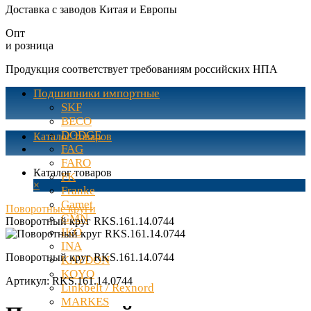
Доставка с заводов Китая и Европы
Опт
и розница
Продукция соответствует требованиям российских НПА
Подшипники импортные
SKF
BECO
DODGE
Каталог товаров
FAG
FARO
Каталог товаров
FK
×
Franke
Gamet
Поворотные круги
GMN
Поворотный круг RKS.161.14.0744
IKO
INA
Поворотный круг RKS.161.14.0744
KAYDON
KOYO
Артикул:
RKS.161.14.0744
Linkbelt / Rexnord
MARKES