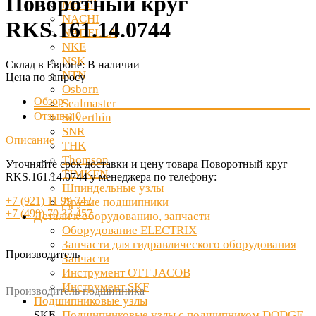
Поворотный круг
McGill
NACHI
RKS.161.14.0744
NADELLA
NKE
NSK
Склад в Европе:
В наличии
NTN
Цена по запросу
Osborn
Обзор
Sealmaster
Отзывы
0
Silverthin
SNR
Описание
THK
Thomson
Уточняйте срок доставки и цену товара Поворотный круг
TIMKEN
RKS.161.14.0744 у менеджера по телефону:
Шпиндельные узлы
+7 (921) 11 99 742
Другие подшипники
+7 (499) 70 33 457
Детали к оборудованию, запчасти
Оборудование ELECTRIX
Запчасти для гидравлического оборудования
Производитель
Запчасти
Инструмент OTT JACOB
Инструмент SKF
Производитель подшипника
Подшипниковые узлы
Подшипниковые узлы с подшипником DODGE
SKF