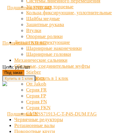
Системы линейного перемещения
Уплотнения торцевые
Кольца фиксирующие, уплотнительные
Шайбы медные
Защитные рукава
Втулки
Опорные ролики
Детали и комплектующие
Подшипник FND 442
Шарнирные наконечники
Шарнирные головки
Механические сальники
Обгонные, соединительные муфты
Цена: руб./шт
Stieber
Под заказ
Clampex
Купить в 1 клик
Ott Jakob
Серия FR
Серия FP
Серия FN
Серия FKN
GMN
Червячные редукторы
Ротационные валы
Поворотные круги