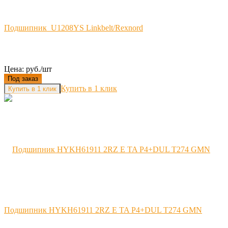
Подшипник U1208YS Linkbelt/Rexnord
Цена: руб./шт
Под заказ
Купить в 1 клик
Подшипник HYKH61911 2RZ E TA P4+DUL T274 GMN