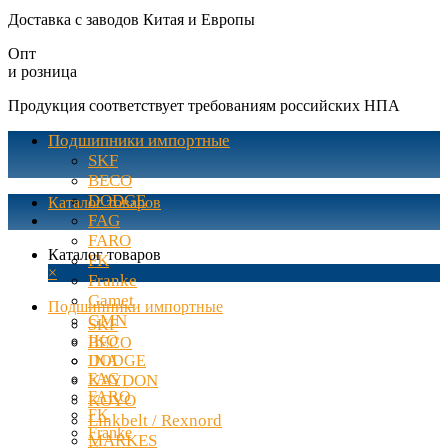
Доставка с заводов Китая и Европы
Опт
и розница
Продукция соответствует требованиям российских НПА
Подшипники импортные
SKF
BECO
DODGE
Каталог товаров
FAG
FARO
Каталог товаров
FK
×
Franke
Gamet
Подшипники импортные
GMN
SKF
IKO
BECO
INA
DODGE
FAG
KAYDON
FARO
KOYO
FK
Linkbelt / Rexnord
Franke
MARKES