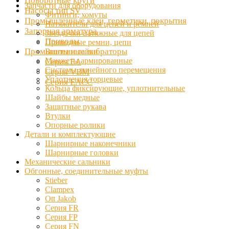
Поворотные круги
Запчасти для оборудования
Насосы тип SV
Фитинги, хомуты
Промышленные клеи, герметики, покрытия
Натяжители для цепей и ремней
Запорная арматура
Звездочки натяжные для цепей
Приводы
Приводные ремни, цепи
Промышленные вибраторы
Винты и гайки
Манжеты армированные
Серия EA
Системы линейного перемещения
Серия VBM
Уплотнения торцевые
Серия EACC
Кольца фиксирующие, уплотнительные
Шайбы медные
Защитные рукава
Втулки
Опорные ролики
Детали и комплектующие
Шарнирные наконечники
Шарнирные головки
Механические сальники
Обгонные, соединительные муфты
Stieber
Clampex
Ott Jakob
Серия FR
Серия FP
Серия FN