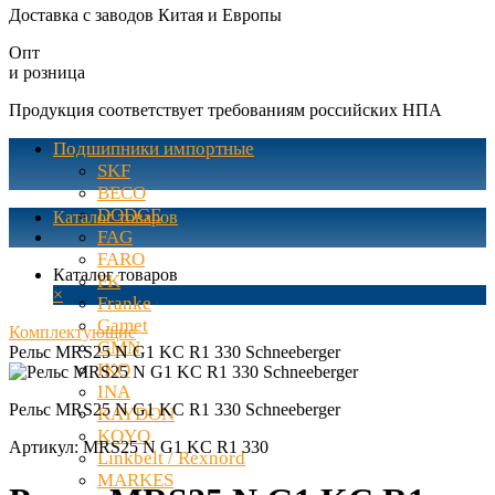
Доставка с заводов Китая и Европы
Опт
и розница
Продукция соответствует требованиям российских НПА
Подшипники импортные
SKF
BECO
DODGE
Каталог товаров
FAG
FARO
Каталог товаров
FK
×
Franke
Gamet
Комплектующие
GMN
Рельс MRS25 N G1 KC R1 330 Schneeberger
IKO
INA
Рельс MRS25 N G1 KC R1 330 Schneeberger
KAYDON
KOYO
Артикул:
MRS25 N G1 KC R1 330
Linkbelt / Rexnord
MARKES