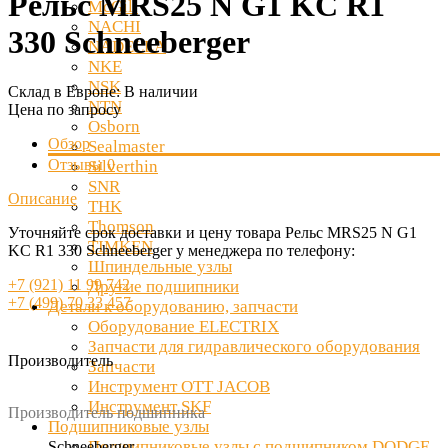
Рельс MRS25 N G1 KC R1
McGill
NACHI
330 Schneeberger
NADELLA
NKE
NSK
Склад в Европе:
В наличии
NTN
Цена по запросу
Osborn
Обзор
Sealmaster
Отзывы
0
Silverthin
SNR
Описание
THK
Thomson
Уточняйте срок доставки и цену товара Рельс MRS25 N G1
TIMKEN
KC R1 330 Schneeberger у менеджера по телефону:
Шпиндельные узлы
+7 (921) 11 99 742
Другие подшипники
+7 (499) 70 33 457
Детали к оборудованию, запчасти
Оборудование ELECTRIX
Запчасти для гидравлического оборудования
Производитель
Запчасти
Инструмент OTT JACOB
Инструмент SKF
Производитель подшипника
Подшипниковые узлы
Подшипниковые узлы с подшипником DODGE
Schneeberger