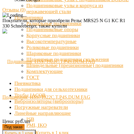
Подшипниковые узлы и корпуса из
Отзывы (
0
)
нержавеющей стали
Подшипники
Покупатели, которые приобрели Рельс MRS25 N G1 KC R1
Радиальные подшипники
330 Schneeberger, также купили
Подшипниковые опоры
Корпусные подшипники
Высокотемпературные
Роликовые подшипники
Шариковые подшипники
Шарнирные подшипники скольжения
Шпиндельные (прецизионные) подшипники
Комплектующие
ГОСТ
Пневматика
Подшипники для сельхозтехники
Трубы JACOB
Подшипник HSS71922C.T.P4S.DUM FAG
Виброизоляторы (виброопоры)
Погружные нагреватели
Линейные направляющие
ISB
Цена: руб./шт
PMI, IKO
Под заказ
NSK
Купить в 1 клик