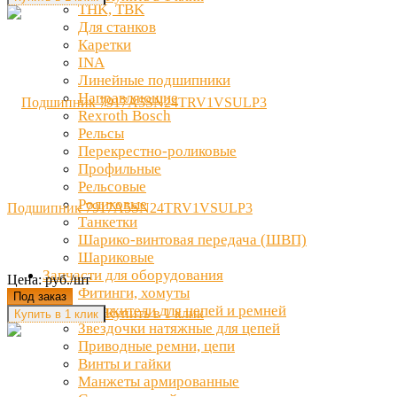
THK, TBK
Для станков
Каретки
INA
Линейные подшипники
Направляющие
Rexroth Bosch
Рельсы
Перекрестно-роликовые
Профильные
Рельсовые
Роликовые
Подшипник 7917A5SN24TRV1VSULP3
Танкетки
Шарико-винтовая передача (ШВП)
Шариковые
Запчасти для оборудования
Цена: руб./шт
Фитинги, хомуты
Под заказ
Натяжители для цепей и ремней
Купить в 1 клик
Звездочки натяжные для цепей
Приводные ремни, цепи
Винты и гайки
Манжеты армированные