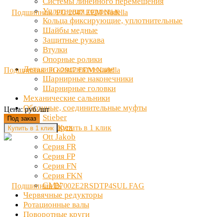
Системы линейного перемещения
Уплотнения торцевые
Кольца фиксирующие, уплотнительные
Шайбы медные
Защитные рукава
Втулки
Опорные ролики
Детали и комплектующие
Подшипник FG 2047 EEM Nadella
Шарнирные наконечники
Шарнирные головки
Механические сальники
Обгонные, соединительные муфты
Цена: руб./шт
Stieber
Под заказ
Clampex
Купить в 1 клик
Ott Jakob
Серия FR
Серия FP
Серия FN
Серия FKN
GMN
Червячные редукторы
Ротационные валы
Поворотные круги