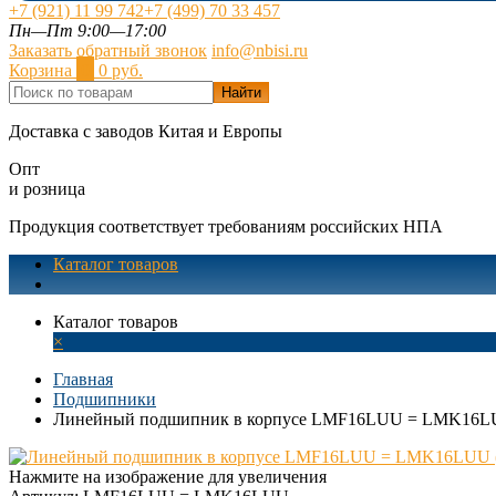
+7 (921) 11 99 742
+7 (499) 70 33 457
Пн—Пт 9:00—17:00
Заказать обратный звонок
info@nbisi.ru
Корзина
0
0 руб.
Найти
Доставка с заводов Китая и Европы
Опт
и розница
Продукция соответствует требованиям российских НПА
Каталог товаров
Каталог товаров
×
Главная
Подшипники
Линейный подшипник в корпусе LMF16LUU = LMK16LUU
Нажмите на изображение для увеличения