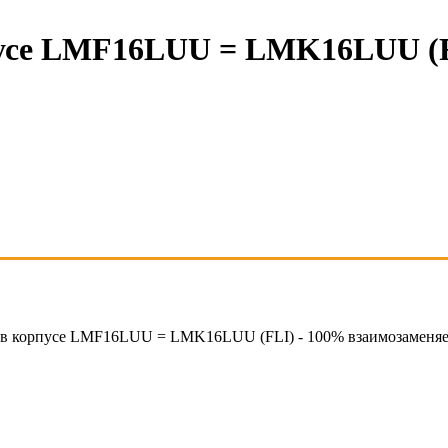
усе LMF16LUU = LMK16LUU (F
 в корпусе LMF16LUU = LMK16LUU (FLI) - 100% взаимозаменяе