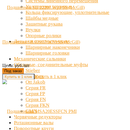
Системы линейного перемещения
Уплотнения торцевые
Кольца фиксирующие, уплотнительные
Шайбы медные
Защитные рукава
Втулки
Опорные ролики
Детали и комплектующие
Подшипник SB 22207 W33 SS (McGill)
Шарнирные наконечники
Шарнирные головки
Механические сальники
Обгонные, соединительные муфты
Цена: руб./шт
Stieber
Под заказ
Clampex
Купить в 1 клик
Ott Jakob
Серия FR
Серия FP
Серия FN
Серия FKN
GMN
Червячные редукторы
Ротационные валы
Поворотные круги