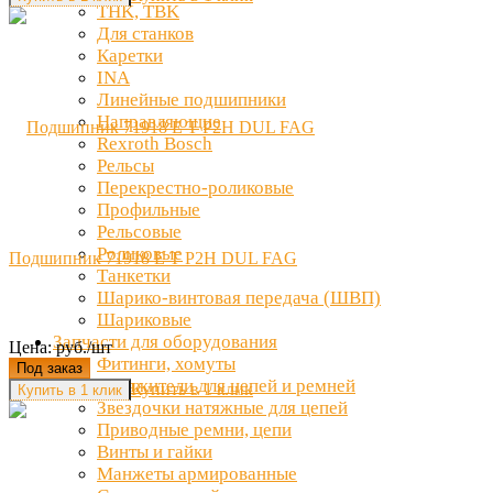
THK, TBK
Для станков
Каретки
INA
Линейные подшипники
Направляющие
Rexroth Bosch
Рельсы
Перекрестно-роликовые
Профильные
Рельсовые
Роликовые
Подшипник 71918 E T P2H DUL FAG
Танкетки
Шарико-винтовая передача (ШВП)
Шариковые
Запчасти для оборудования
Цена: руб./шт
Фитинги, хомуты
Под заказ
Натяжители для цепей и ремней
Купить в 1 клик
Звездочки натяжные для цепей
Приводные ремни, цепи
Винты и гайки
Манжеты армированные