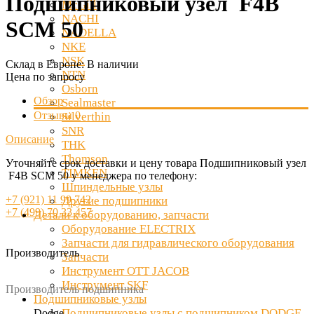
Подшипниковый узел F4B
McGill
NACHI
SCM 50
NADELLA
NKE
NSK
Склад в Европе:
В наличии
NTN
Цена по запросу
Osborn
Обзор
Sealmaster
Отзывы
0
Silverthin
SNR
Описание
THK
Thomson
Уточняйте срок доставки и цену товара Подшипниковый узел
TIMKEN
F4B SCM 50 у менеджера по телефону:
Шпиндельные узлы
+7 (921) 11 99 742
Другие подшипники
+7 (499) 70 33 457
Детали к оборудованию, запчасти
Оборудование ELECTRIX
Запчасти для гидравлического оборудования
Производитель
Запчасти
Инструмент OTT JACOB
Инструмент SKF
Производитель подшипника
Подшипниковые узлы
Подшипниковые узлы с подшипником DODGE
Dodge