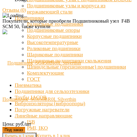
Подшипниковые узлы и корпуса из
Отзывы (
0
)
нержавеющей стали
Подшипники
Покупатели, которые приобрели Подшипниковый узел F4B
Радиальные подшипники
SCM 50, также купили
Подшипниковые опоры
Корпусные подшипники
Высокотемпературные
Роликовые подшипники
Шариковые подшипники
Шарнирные подшипники скольжения
Шпиндельные (прецизионные) подшипники
Комплектующие
ГОСТ
Пневматика
Подшипники для сельхозтехники
Трубы JACOB
Подшипник SG050BR0L Silverthin
Виброизоляторы (виброопоры)
Погружные нагреватели
Линейные направляющие
ISB
Цена: руб./шт
PMI, IKO
Под заказ
NSK
Купить в 1 клик