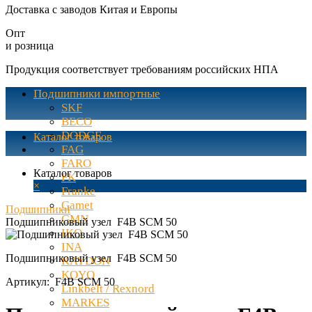
Доставка с заводов Китая и Европы
Опт
и розница
Продукция соответствует требованиям российских НПА
Подшипники импортные
SKF
BECO
DODGE
Каталог товаров
FAG
FARO
Каталог товаров
FK
×
Franke
Gamet
Подшипники
GMN
Подшипниковый узел F4B SCM 50
IKO
INA
Подшипниковый узел F4B SCM 50
KAYDON
KOYO
Артикул:
F4B SCM 50
Linkbelt / Rexnord
MARKES