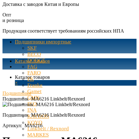
Доставка с заводов Китая и Европы
Опт
и розница
Продукция соответствует требованиям российских НПА
Подшипники импортные
SKF
BECO
DODGE
Каталог товаров
FAG
FARO
Каталог товаров
FK
×
Franke
Gamet
Подшипники
GMN
Подшипник MA6216 Linkbelt/Rexnord
IKO
INA
Подшипник MA6216 Linkbelt/Rexnord
KAYDON
KOYO
Артикул:
MA6216
Linkbelt / Rexnord
MARKES