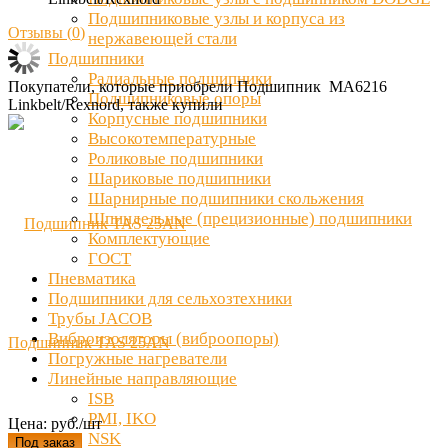
Подшипниковые узлы и корпуса из
Отзывы (
0
)
нержавеющей стали
Подшипники
Радиальные подшипники
Покупатели, которые приобрели Подшипник MA6216
Подшипниковые опоры
Linkbelt/Rexnord, также купили
Корпусные подшипники
Высокотемпературные
Роликовые подшипники
Шариковые подшипники
Шарнирные подшипники скольжения
Шпиндельные (прецизионные) подшипники
Комплектующие
ГОСТ
Пневматика
Подшипники для сельхозтехники
Трубы JACOB
Виброизоляторы (виброопоры)
Подшипник TAS 25AN
Погружные нагреватели
Линейные направляющие
ISB
PMI, IKO
Цена: руб./шт
NSK
Под заказ