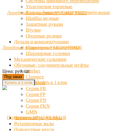
Системы линейного перемещения
Уплотнения торцевые
Кольца фиксирующие, уплотнительные
Шайбы медные
Защитные рукава
Втулки
Опорные ролики
Детали и комплектующие
Шарнирные наконечники
Линейный подшипник SSJC462PBM25
Шарнирные головки
Механические сальники
Обгонные, соединительные муфты
Stieber
Цена: руб./шт
Clampex
Под заказ
Купить в 1 клик
Ott Jakob
Серия FR
Серия FP
Серия FN
Серия FKN
GMN
Червячные редукторы
Ротационные валы
Поворотные круги