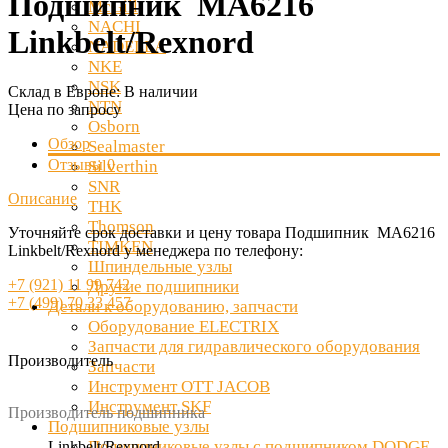
Подшипник MA6216
McGill
NACHI
Linkbelt/Rexnord
NADELLA
NKE
NSK
Склад в Европе:
В наличии
NTN
Цена по запросу
Osborn
Обзор
Sealmaster
Отзывы
0
Silverthin
SNR
Описание
THK
Thomson
Уточняйте срок доставки и цену товара Подшипник MA6216
TIMKEN
Linkbelt/Rexnord у менеджера по телефону:
Шпиндельные узлы
+7 (921) 11 99 742
Другие подшипники
+7 (499) 70 33 457
Детали к оборудованию, запчасти
Оборудование ELECTRIX
Запчасти для гидравлического оборудования
Производитель
Запчасти
Инструмент OTT JACOB
Инструмент SKF
Производитель подшипника
Подшипниковые узлы
Подшипниковые узлы с подшипником DODGE
Linkbelt/Rexnord