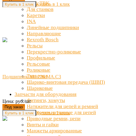
THK, TBK
Купить в 1 клик
Для станков
Каретки
INA
Линейные подшипники
Направляющие
Rexroth Bosch
Рельсы
Перекрестно-роликовые
Профильные
Рельсовые
Роликовые
Танкетки
Подшипник NU 226 MA.C3
Шарико-винтовая передача (ШВП)
Шариковые
Запчасти для оборудования
Фитинги, хомуты
Цена: руб./шт
Натяжители для цепей и ремней
Под заказ
Звездочки натяжные для цепей
Купить в 1 клик
Приводные ремни, цепи
Винты и гайки
Манжеты армированные