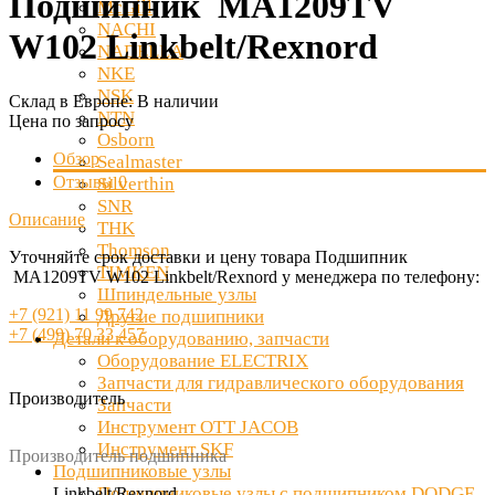
Подшипник MA1209TV
McGill
NACHI
W102 Linkbelt/Rexnord
NADELLA
NKE
NSK
Склад в Европе:
В наличии
NTN
Цена по запросу
Osborn
Обзор
Sealmaster
Отзывы
0
Silverthin
SNR
Описание
THK
Thomson
Уточняйте срок доставки и цену товара Подшипник
TIMKEN
MA1209TV W102 Linkbelt/Rexnord у менеджера по телефону:
Шпиндельные узлы
+7 (921) 11 99 742
Другие подшипники
+7 (499) 70 33 457
Детали к оборудованию, запчасти
Оборудование ELECTRIX
Запчасти для гидравлического оборудования
Производитель
Запчасти
Инструмент OTT JACOB
Инструмент SKF
Производитель подшипника
Подшипниковые узлы
Подшипниковые узлы с подшипником DODGE
Linkbelt/Rexnord