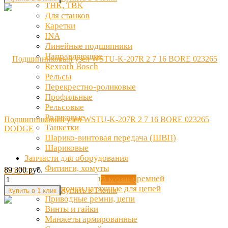
THK, TBK
Для станков
Каретки
INA
Линейные подшипники
Направляющие
Rexroth Bosch
Рельсы
Перекрестно-роликовые
Профильные
Рельсовые
Роликовые
Подшипниковый узел WSTU-K-207R 2 7 16 BORE 023265
Танкетки
DODGE
Шарико-винтовая передача (ШВП)
Шариковые
Запчасти для оборудования
Фитинги, хомуты
89 300 руб.
Натяжители для цепей и ремней
В корзину
Звездочки натяжные для цепей
Купить в 1 клик
Приводные ремни, цепи
Винты и гайки
Манжеты армированные