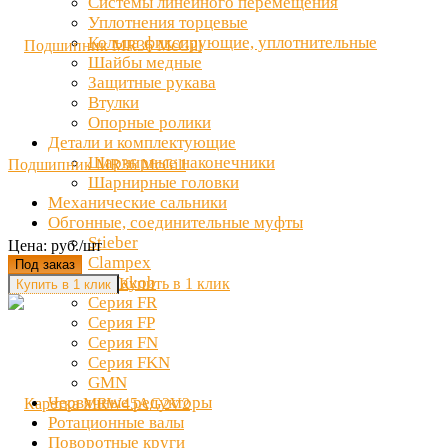
Системы линейного перемещения
Уплотнения торцевые
Кольца фиксирующие, уплотнительные
Шайбы медные
Защитные рукава
Втулки
Опорные ролики
Детали и комплектующие
Шарнирные наконечники
Подшипник MR36 McGill
Шарнирные головки
Механические сальники
Обгонные, соединительные муфты
Stieber
Цена: руб./шт
Clampex
Под заказ
Ott Jakob
Купить в 1 клик
Серия FR
Серия FP
Серия FN
Серия FKN
GMN
Червячные редукторы
Ротационные валы
Поворотные круги