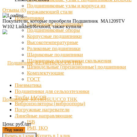
Подшипниковые узлы и корпуса из
Отзывы (
0
)
нержавеющей стали
Подшипники
Покупатели, которые приобрели Подшипник MA1209TV
Радиальные подшипники
W102 Linkbelt/Rexnord, также купили
Подшипниковые опоры
Корпусные подшипники
Высокотемпературные
Роликовые подшипники
Шариковые подшипники
Шарнирные подшипники скольжения
Шпиндельные (прецизионные) подшипники
Комплектующие
ГОСТ
Пневматика
Подшипники для сельхозтехники
Трубы JACOB
Подшипник RE14016UUCC0 THK
Виброизоляторы (виброопоры)
Погружные нагреватели
Линейные направляющие
ISB
Цена: руб./шт
PMI, IKO
Под заказ
NSK
Купить в 1 клик