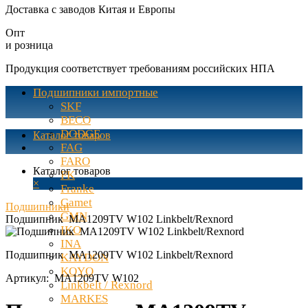
Доставка с заводов Китая и Европы
Опт
и розница
Продукция соответствует требованиям российских НПА
Подшипники импортные
SKF
BECO
DODGE
Каталог товаров
FAG
FARO
Каталог товаров
FK
×
Franke
Gamet
Подшипники
GMN
Подшипник MA1209TV W102 Linkbelt/Rexnord
IKO
INA
Подшипник MA1209TV W102 Linkbelt/Rexnord
KAYDON
KOYO
Артикул:
MA1209TV W102
Linkbelt / Rexnord
MARKES