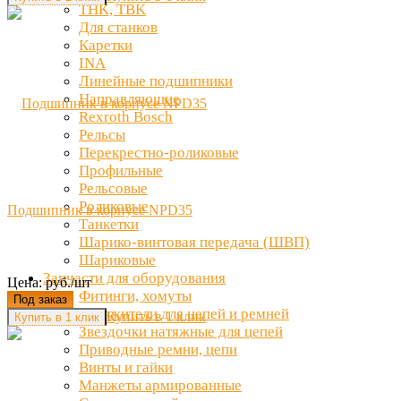
THK, TBK
Для станков
Каретки
INA
Линейные подшипники
Направляющие
Rexroth Bosch
Рельсы
Перекрестно-роликовые
Профильные
Рельсовые
Роликовые
Подшипник в корпусе NPD35
Танкетки
Шарико-винтовая передача (ШВП)
Шариковые
Запчасти для оборудования
Цена: руб./шт
Фитинги, хомуты
Под заказ
Натяжители для цепей и ремней
Купить в 1 клик
Звездочки натяжные для цепей
Приводные ремни, цепи
Винты и гайки
Манжеты армированные