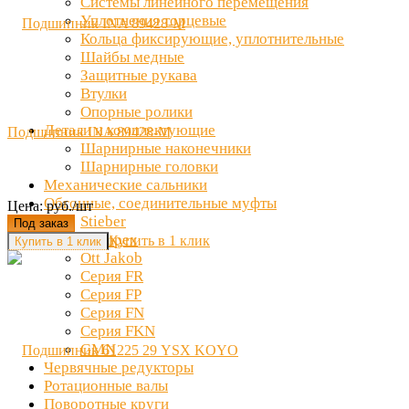
Системы линейного перемещения
Уплотнения торцевые
Кольца фиксирующие, уплотнительные
Шайбы медные
Защитные рукава
Втулки
Опорные ролики
Детали и комплектующие
Подшипник INA 89428-M
Шарнирные наконечники
Шарнирные головки
Механические сальники
Обгонные, соединительные муфты
Цена: руб./шт
Stieber
Под заказ
Clampex
Купить в 1 клик
Ott Jakob
Серия FR
Серия FP
Серия FN
Серия FKN
GMN
Червячные редукторы
Ротационные валы
Поворотные круги