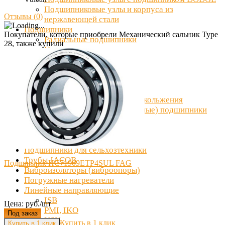
Подшипниковые узлы и корпуса из
Отзывы (
0
)
нержавеющей стали
Подшипники
Покупатели, которые приобрели Механический сальник Type
Радиальные подшипники
28, также купили
Подшипниковые опоры
Корпусные подшипники
Высокотемпературные
Роликовые подшипники
Шариковые подшипники
Шарнирные подшипники скольжения
Шпиндельные (прецизионные) подшипники
Комплектующие
ГОСТ
Пневматика
Подшипники для сельхозтехники
Трубы JACOB
Подшипник HC71909ETP4SUL FAG
Виброизоляторы (виброопоры)
Погружные нагреватели
Линейные направляющие
ISB
Цена: руб./шт
PMI, IKO
Под заказ
NSK
Купить в 1 клик