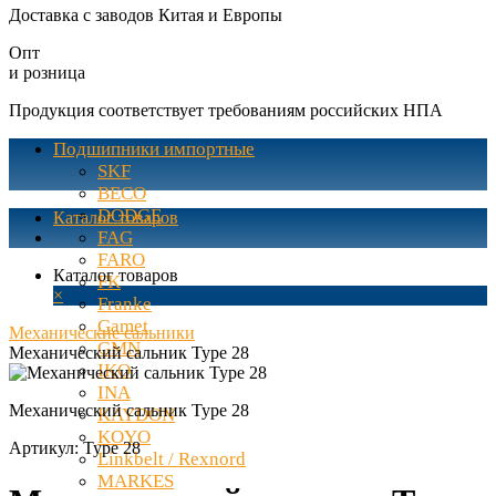
Доставка с заводов Китая и Европы
Опт
и розница
Продукция соответствует требованиям российских НПА
Подшипники импортные
SKF
BECO
DODGE
Каталог товаров
FAG
FARO
Каталог товаров
FK
×
Franke
Gamet
Механические сальники
GMN
Механический сальник Type 28
IKO
INA
Механический сальник Type 28
KAYDON
KOYO
Артикул:
Type 28
Linkbelt / Rexnord
MARKES