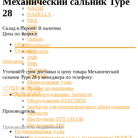
Механический сальник Type
McGill
NACHI
28
NADELLA
NKE
NSK
Склад в Европе:
В наличии
NTN
Цена по запросу
Osborn
Обзор
Sealmaster
Отзывы
0
Silverthin
SNR
Описание
THK
Thomson
Уточняйте срок доставки и цену товара Механический
TIMKEN
сальник Type 28 у менеджера по телефону:
Шпиндельные узлы
+7 (921) 11 99 742
Другие подшипники
+7 (499) 70 33 457
Детали к оборудованию, запчасти
Оборудование ELECTRIX
Запчасти для гидравлического оборудования
Производитель
Запчасти
Инструмент OTT JACOB
Инструмент SKF
Производитель подшипника
Подшипниковые узлы
Подшипниковые узлы с подшипником DODGE
Vulcan