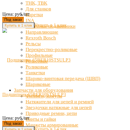
THK, TBK
Для станков
Цена: руб./шт
Каретки
Под заказ
INA
Купить в 1 клик
Линейные подшипники
Направляющие
Rexroth Bosch
Рельсы
Перекрестно-роликовые
Профильные
Рельсовые
Роликовые
Танкетки
Шарико-винтовая передача (ШВП)
Шариковые
Запчасти для оборудования
Подшипник 65BER10STSULP3
Фитинги, хомуты
Натяжители для цепей и ремней
Звездочки натяжные для цепей
Приводные ремни, цепи
Цена: руб./шт
Винты и гайки
Под заказ
Манжеты армированные
Купить в 1 клик