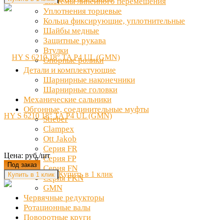
Системы линейного перемещения
Уплотнения торцевые
Кольца фиксирующие, уплотнительные
Шайбы медные
Защитные рукава
Втулки
Опорные ролики
Детали и комплектующие
Шарнирные наконечники
Шарнирные головки
Механические сальники
Обгонные, соединительные муфты
HY S 6210 18° TA P4 UL (GMN)
Stieber
Clampex
Ott Jakob
Серия FR
Цена: руб./шт
Серия FP
Под заказ
Серия FN
Купить в 1 клик
Серия FKN
GMN
Червячные редукторы
Ротационные валы
Поворотные круги