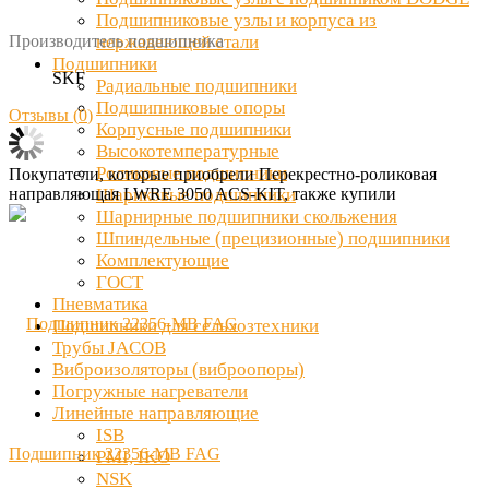
Подшипниковые узлы и корпуса из
Производитель подшипника
нержавеющей стали
Подшипники
SKF
Радиальные подшипники
Подшипниковые опоры
Отзывы (
0
)
Корпусные подшипники
Высокотемпературные
Роликовые подшипники
Покупатели, которые приобрели Перекрестно-роликовая
направляющая LWRE 3050 ACS-KIT, также купили
Шариковые подшипники
Шарнирные подшипники скольжения
Шпиндельные (прецизионные) подшипники
Комплектующие
ГОСТ
Пневматика
Подшипники для сельхозтехники
Трубы JACOB
Виброизоляторы (виброопоры)
Погружные нагреватели
Линейные направляющие
ISB
Подшипник 22356-MB FAG
PMI, IKO
NSK