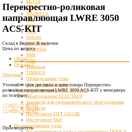
McGill
Перекрестно-роликовая
NACHI
NADELLA
направляющая LWRE 3050
NKE
NSK
ACS-KIT
NTN
Osborn
Sealmaster
Склад в Европе:
В наличии
Цена по запросу
Silverthin
SNR
Обзор
THK
Отзывы
0
Thomson
TIMKEN
Описание
Шпиндельные узлы
Другие подшипники
Уточняйте срок доставки и цену товара Перекрестно-
роликовая направляющая LWRE 3050 ACS-KIT у менеджера
Детали к оборудованию, запчасти
по телефону:
Оборудование ELECTRIX
Запчасти для гидравлического оборудования
+7 (921) 11 99 742
Запчасти
+7 (499) 70 33 457
Инструмент OTT JACOB
Инструмент SKF
Подшипниковые узлы
Производитель
Подшипниковые узлы с подшипником DODGE