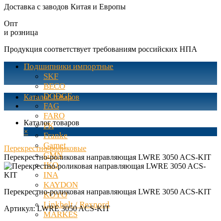
Доставка с заводов Китая и Европы
Опт
и розница
Продукция соответствует требованиям российских НПА
Подшипники импортные
SKF
BECO
DODGE
Каталог товаров
FAG
FARO
Каталог товаров
FK
×
Franke
Gamet
Перекрестно-роликовые
GMN
Перекрестно-роликовая направляющая LWRE 3050 ACS-KIT
IKO
INA
KAYDON
Перекрестно-роликовая направляющая LWRE 3050 ACS-KIT
KOYO
Linkbelt / Rexnord
Артикул:
LWRE 3050 ACS-KIT
MARKES