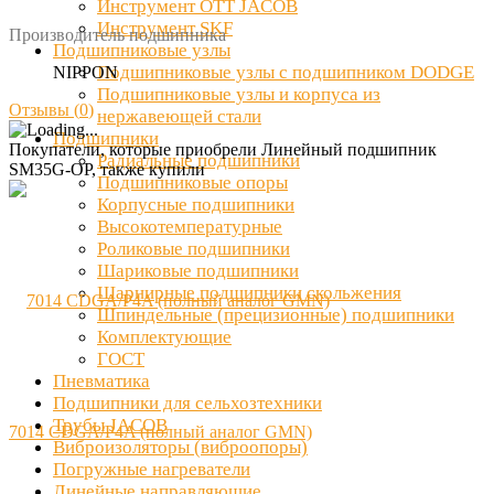
Инструмент OTT JACOB
Инструмент SKF
Производитель подшипника
Подшипниковые узлы
Подшипниковые узлы с подшипником DODGE
NIPPON
Подшипниковые узлы и корпуса из
Отзывы (
0
)
нержавеющей стали
Подшипники
Покупатели, которые приобрели Линейный подшипник
Радиальные подшипники
SM35G-OP, также купили
Подшипниковые опоры
Корпусные подшипники
Высокотемпературные
Роликовые подшипники
Шариковые подшипники
Шарнирные подшипники скольжения
Шпиндельные (прецизионные) подшипники
Комплектующие
ГОСТ
Пневматика
Подшипники для сельхозтехники
Трубы JACOB
7014 CDGA/P4A (полный аналог GMN)
Виброизоляторы (виброопоры)
Погружные нагреватели
Линейные направляющие