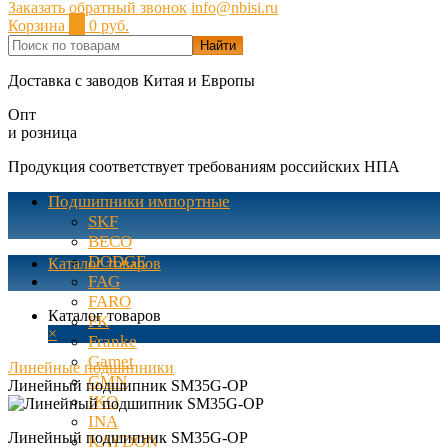
Заказать обратный звонок
info@nbisi.ru
Корзина
0
0 руб.
Найти
Доставка с заводов Китая и Европы
Опт
и розница
Продукция соответствует требованиям российских НПА
Подшипники импортные
SKF
BECO
DODGE
Каталог товаров
FAG
FARO
Каталог товаров
FK
×
Franke
Gamet
Линейные подшипники
GMN
Линейный подшипник SM35G-OP
IKO
INA
Линейный подшипник SM35G-OP
KAYDON