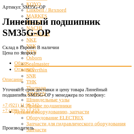
KOYO
Артикул:
SM35G-OP
Linkbelt / Rexnord
MARKES
Линейный подшипник
McGill
NACHI
SM35G-OP
NADELLA
NKE
NSK
Склад в Европе:
В наличии
NTN
Цена по запросу
Osborn
Обзор
Sealmaster
Отзывы
0
Silverthin
SNR
Описание
THK
Thomson
Уточняйте срок доставки и цену товара Линейный
TIMKEN
подшипник SM35G-OP у менеджера по телефону:
Шпиндельные узлы
+7 (921) 11 99 742
Другие подшипники
+7 (499) 70 33 457
Детали к оборудованию, запчасти
Оборудование ELECTRIX
Запчасти для гидравлического оборудования
Производитель
Запчасти