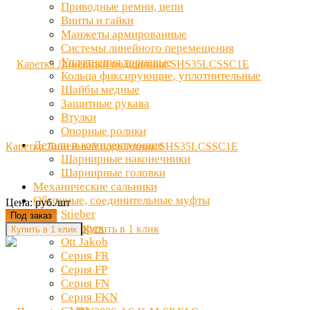
Приводные ремни, цепи
Винты и гайки
Манжеты армированные
Системы линейного перемещения
Уплотнения торцевые
Кольца фиксирующие, уплотнительные
Шайбы медные
Защитные рукава
Втулки
Опорные ролики
Детали и комплектующие
Каретка Линейный подшипник SHS35LCSSC1E
Шарнирные наконечники
Шарнирные головки
Механические сальники
Обгонные, соединительные муфты
Цена: руб./шт
Stieber
Под заказ
Clampex
Купить в 1 клик
Ott Jakob
Серия FR
Серия FP
Серия FN
Серия FKN