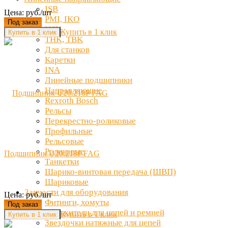
ISB
Цена: руб./шт
PMI, IKO
Под заказ
NSK
Купить в 1 клик
THK, TBK
Для станков
Каретки
INA
Линейные подшипники
Направляющие
Rexroth Bosch
Рельсы
Перекрестно-роликовые
Профильные
Рельсовые
Роликовые
Подшипник U20.218P FAG
Танкетки
Шарико-винтовая передача (ШВП)
Шариковые
Запчасти для оборудования
Цена: руб./шт
Фитинги, хомуты
Под заказ
Натяжители для цепей и ремней
Купить в 1 клик
Звездочки натяжные для цепей