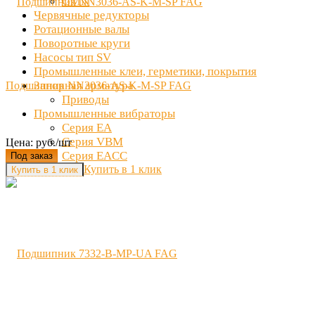
GMN
Червячные редукторы
Ротационные валы
Поворотные круги
Насосы тип SV
Промышленные клеи, герметики, покрытия
Запорная арматура
Подшипник NN3036-AS-K-M-SP FAG
Приводы
Промышленные вибраторы
Серия EA
Серия VBM
Цена: руб./шт
Серия EACC
Под заказ
Купить в 1 клик