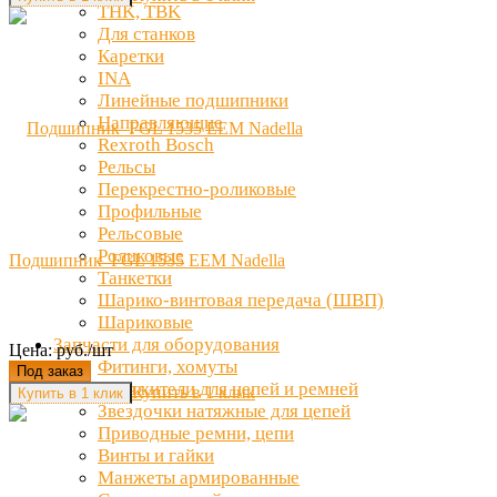
THK, TBK
Для станков
Каретки
INA
Линейные подшипники
Направляющие
Rexroth Bosch
Рельсы
Перекрестно-роликовые
Профильные
Рельсовые
Роликовые
Подшипник FGL 1535 EEM Nadella
Танкетки
Шарико-винтовая передача (ШВП)
Шариковые
Запчасти для оборудования
Цена: руб./шт
Фитинги, хомуты
Под заказ
Натяжители для цепей и ремней
Купить в 1 клик
Звездочки натяжные для цепей
Приводные ремни, цепи
Винты и гайки
Манжеты армированные