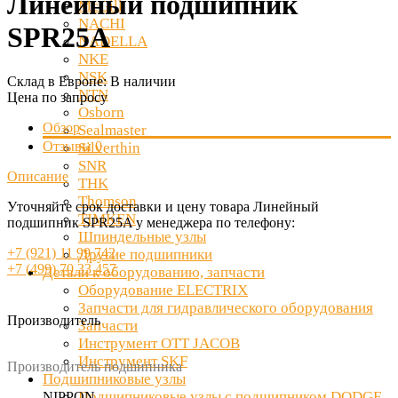
Линейный подшипник
McGill
NACHI
SPR25A
NADELLA
NKE
NSK
Склад в Европе:
В наличии
NTN
Цена по запросу
Osborn
Обзор
Sealmaster
Отзывы
0
Silverthin
SNR
Описание
THK
Thomson
Уточняйте срок доставки и цену товара Линейный
TIMKEN
подшипник SPR25A у менеджера по телефону:
Шпиндельные узлы
+7 (921) 11 99 742
Другие подшипники
+7 (499) 70 33 457
Детали к оборудованию, запчасти
Оборудование ELECTRIX
Запчасти для гидравлического оборудования
Производитель
Запчасти
Инструмент OTT JACOB
Инструмент SKF
Производитель подшипника
Подшипниковые узлы
Подшипниковые узлы с подшипником DODGE
NIPPON