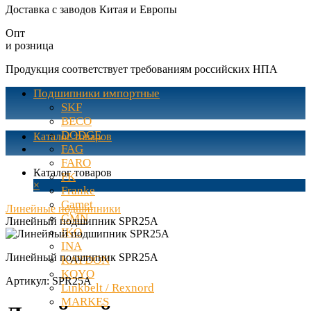
Доставка с заводов Китая и Европы
Опт
и розница
Продукция соответствует требованиям российских НПА
Подшипники импортные
SKF
BECO
DODGE
Каталог товаров
FAG
FARO
Каталог товаров
FK
×
Franke
Gamet
Линейные подшипники
GMN
Линейный подшипник SPR25A
IKO
INA
Линейный подшипник SPR25A
KAYDON
KOYO
Артикул:
SPR25A
Linkbelt / Rexnord
MARKES