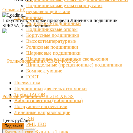
Подшипниковые узлы и корпуса из
Отзывы (
0
)
нержавеющей стали
Подшипники
Покупатели, которые приобрели Линейный подшипник
Радиальные подшипники
SPR25A, также купили
Подшипниковые опоры
Корпусные подшипники
Высокотемпературные
Роликовые подшипники
Шариковые подшипники
Шарнирные подшипники скольжения
Шпиндельные (прецизионные) подшипники
Комплектующие
ГОСТ
Пневматика
Подшипники для сельхозтехники
Трубы JACOB
Роликоподшипник CR-21/4-XB-SS
Виброизоляторы (виброопоры)
Погружные нагреватели
Линейные направляющие
ISB
Цена: руб./шт
PMI, IKO
Под заказ
NSK
Купить в 1 клик