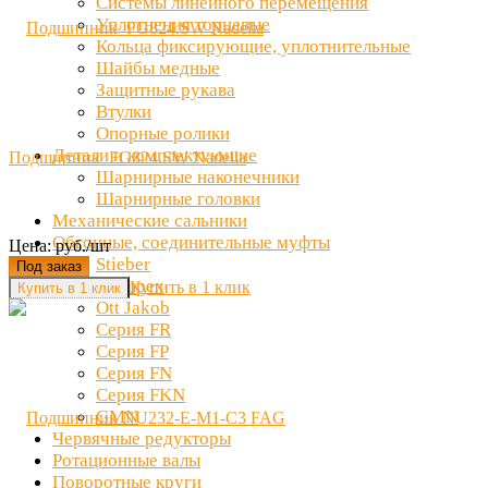
Системы линейного перемещения
Уплотнения торцевые
Кольца фиксирующие, уплотнительные
Шайбы медные
Защитные рукава
Втулки
Опорные ролики
Детали и комплектующие
Подшипник FG824.SW Nadella
Шарнирные наконечники
Шарнирные головки
Механические сальники
Обгонные, соединительные муфты
Цена: руб./шт
Stieber
Под заказ
Clampex
Купить в 1 клик
Ott Jakob
Серия FR
Серия FP
Серия FN
Серия FKN
GMN
Червячные редукторы
Ротационные валы
Поворотные круги