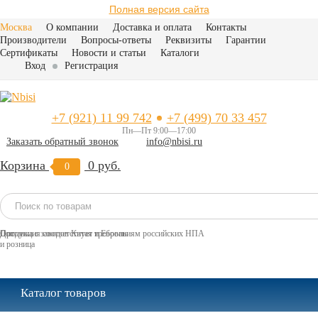
Полная версия сайта
Москва
О компании
Доставка и оплата
Контакты
Производители
Вопросы-ответы
Реквизиты
Гарантии
Сертификаты
Новости и статьи
Каталоги
Вход
Регистрация
+7 (921) 11 99 742
+7 (499) 70 33 457
Пн—Пт 9:00—17:00
Заказать обратный звонок
info@nbisi.ru
Корзина
0 руб.
0
Найт
Доставка с заводов Китая и Европы
Опт
Продукция соответствует требованиям российских НПА
и розница
Каталог товаров