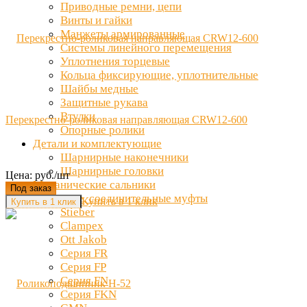
Приводные ремни, цепи
Винты и гайки
Манжеты армированные
Системы линейного перемещения
Уплотнения торцевые
Кольца фиксирующие, уплотнительные
Шайбы медные
Защитные рукава
Втулки
Перекрестно-роликовая направляющая CRW12-600
Опорные ролики
Детали и комплектующие
Шарнирные наконечники
Шарнирные головки
Цена: руб./шт
Механические сальники
Под заказ
Обгонные, соединительные муфты
Купить в 1 клик
Stieber
Clampex
Ott Jakob
Серия FR
Серия FP
Серия FN
Серия FKN