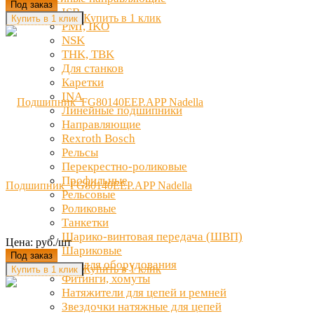
Под заказ
ISB
Купить в 1 клик
PMI, IKO
NSK
THK, TBK
Для станков
Каретки
INA
Линейные подшипники
Направляющие
Rexroth Bosch
Рельсы
Перекрестно-роликовые
Профильные
Подшипник FG80140EEP.APP Nadella
Рельсовые
Роликовые
Танкетки
Шарико-винтовая передача (ШВП)
Цена: руб./шт
Шариковые
Под заказ
Запчасти для оборудования
Купить в 1 клик
Фитинги, хомуты
Натяжители для цепей и ремней
Звездочки натяжные для цепей