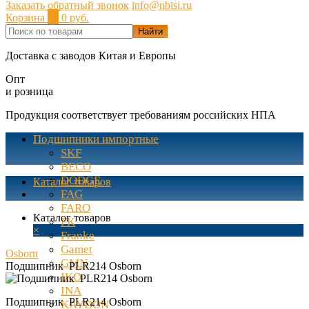
Заказать обратный звонок
info@nbisi.ru
Корзина
0
0 руб.
Найти
Доставка с заводов Китая и Европы
Опт
и розница
Продукция соответствует требованиям российских НПА
Подшипники импортные
SKF
BECO
DODGE
Каталог товаров
FAG
FARO
Каталог товаров
FK
×
Franke
Gamet
Osborn
GMN
Подшипник PLR214 Osborn
IKO
INA
Подшипник PLR214 Osborn
KAYDON