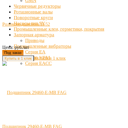
GMN
Червячные редукторы
Ротационные валы
Поворотные круги
Насосы тип SV
Роликоподшипник H-52
Промышленные клеи, герметики, покрытия
Запорная арматура
Приводы
Промышленные вибраторы
Цена: руб./шт
Серия EA
Под заказ
Серия VBM
Купить в 1 клик
Серия EACC
Подшипник 29460-E-MB FAG