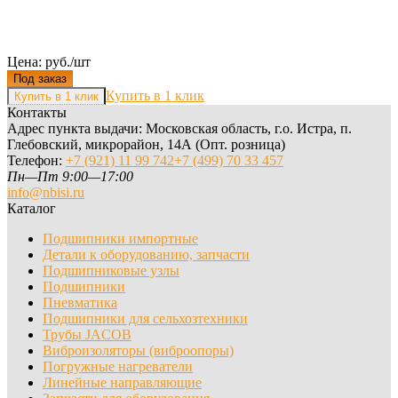
Цена: руб./шт
Под заказ
Купить в 1 клик
Контакты
Адрес пункта выдачи: Московская область, г.о. Истра, п.
Глебовский, микрорайон, 14А (Опт. розница)
Телефон:
+7 (921) 11 99 742
+7 (499) 70 33 457
Пн—Пт 9:00—17:00
info@nbisi.ru
Каталог
Подшипники импортные
Детали к оборудованию, запчасти
Подшипниковые узлы
Подшипники
Пневматика
Подшипники для сельхозтехники
Трубы JACOB
Виброизоляторы (виброопоры)
Погружные нагреватели
Линейные направляющие