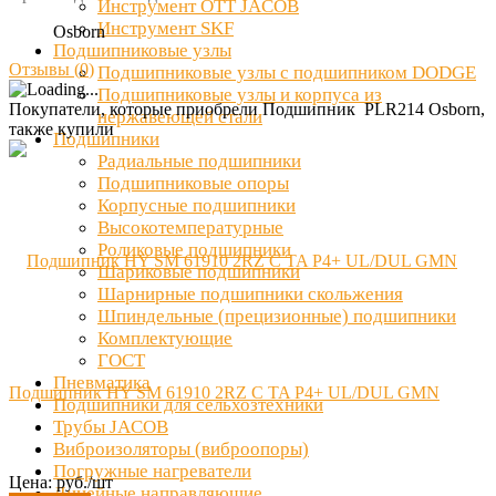
Инструмент OTT JACOB
Инструмент SKF
Osborn
Подшипниковые узлы
Отзывы (
0
)
Подшипниковые узлы с подшипником DODGE
Подшипниковые узлы и корпуса из
Покупатели, которые приобрели Подшипник PLR214 Osborn,
нержавеющей стали
также купили
Подшипники
Радиальные подшипники
Подшипниковые опоры
Корпусные подшипники
Высокотемпературные
Роликовые подшипники
Шариковые подшипники
Шарнирные подшипники скольжения
Шпиндельные (прецизионные) подшипники
Комплектующие
ГОСТ
Пневматика
Подшипник HY SM 61910 2RZ C TA P4+ UL/DUL GMN
Подшипники для сельхозтехники
Трубы JACOB
Виброизоляторы (виброопоры)
Погружные нагреватели
Цена: руб./шт
Линейные направляющие