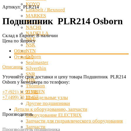
KOYO
Артикул:
PLR214
Linkbelt / Rexnord
MARKES
Подшипник PLR214 Osborn
McGill
NACHI
NADELLA
Склад в Европе:
В наличии
NKE
Цена по запросу
NSK
NTN
Обзор
Osborn
Отзывы
0
Sealmaster
Описание
Silverthin
SNR
Уточняйте срок доставки и цену товара Подшипник PLR214
THK
Osborn у менеджера по телефону:
Thomson
TIMKEN
+7 (921) 11 99 742
+7 (499) 70 33 457
Шпиндельные узлы
Другие подшипники
Детали к оборудованию, запчасти
Производитель
Оборудование ELECTRIX
Запчасти для гидравлического оборудования
Запчасти
Производитель подшипника