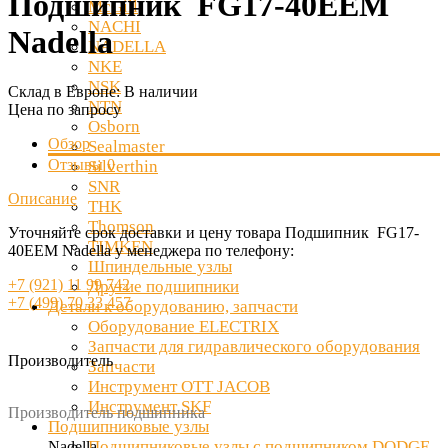
Подшипник FG17-40EEM
McGill
NACHI
Nadella
NADELLA
NKE
NSK
Склад в Европе:
В наличии
NTN
Цена по запросу
Osborn
Обзор
Sealmaster
Отзывы
0
Silverthin
SNR
Описание
THK
Thomson
Уточняйте срок доставки и цену товара Подшипник FG17-
TIMKEN
40EEM Nadella у менеджера по телефону:
Шпиндельные узлы
+7 (921) 11 99 742
Другие подшипники
+7 (499) 70 33 457
Детали к оборудованию, запчасти
Оборудование ELECTRIX
Запчасти для гидравлического оборудования
Производитель
Запчасти
Инструмент OTT JACOB
Инструмент SKF
Производитель подшипника
Подшипниковые узлы
Подшипниковые узлы с подшипником DODGE
Nadella