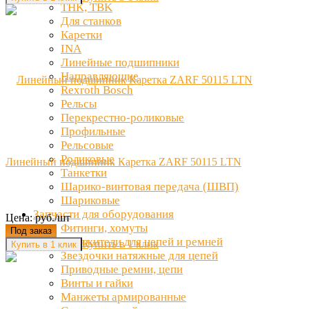
THK, TBK
Для станков
Каретки
INA
Линейные подшипники
Направляющие
Rexroth Bosch
Рельсы
Перекрестно-роликовые
Профильные
Рельсовые
Роликовые
Линейный подшипник Каретка ZARF 50115 LTN
Танкетки
Шарико-винтовая передача (ШВП)
Шариковые
Запчасти для оборудования
Цена: руб./шт
Фитинги, хомуты
Под заказ
Натяжители для цепей и ремней
Купить в 1 клик
Звездочки натяжные для цепей
Приводные ремни, цепи
Винты и гайки
Манжеты армированные