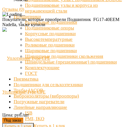
Подшипниковые узлы и корпуса из
Отзывы (
0
)
нержавеющей стали
Подшипники
Покупатели, которые приобрели Подшипник FG17-40EEM
Радиальные подшипники
Nadella, также купили
Подшипниковые опоры
Корпусные подшипники
Высокотемпературные
Роликовые подшипники
Шариковые подшипники
Шарнирные подшипники скольжения
Шпиндельные (прецизионные) подшипники
Комплектующие
ГОСТ
Пневматика
Подшипники для сельхозтехники
Трубы JACOB
Уплотнение Type CFE
Виброизоляторы (виброопоры)
Погружные нагреватели
Линейные направляющие
ISB
Цена: руб./шт
PMI, IKO
Под заказ
NSK
Купить в 1 клик