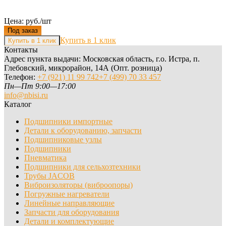
Цена: руб./шт
Под заказ
Купить в 1 клик
Контакты
Адрес пункта выдачи: Московская область, г.о. Истра, п.
Глебовский, микрорайон, 14А (Опт. розница)
Телефон:
+7 (921) 11 99 742
+7 (499) 70 33 457
Пн—Пт 9:00—17:00
info@nbisi.ru
Каталог
Подшипники импортные
Детали к оборудованию, запчасти
Подшипниковые узлы
Подшипники
Пневматика
Подшипники для сельхозтехники
Трубы JACOB
Виброизоляторы (виброопоры)
Погружные нагреватели
Линейные направляющие
Запчасти для оборудования
Детали и комплектующие