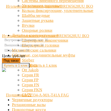
Системы линейного перемещения
Уплотнения торцевые
Кольца фиксирующие, уплотнительные
Шайбы медные
Защитные рукава
Втулки
Опорные ролики
Детали и комплектующие
Игольчатый роликоподшипник BRI365628UU IKO
Шарнирные наконечники
Внутренний диаметр, мм: 36
Шарнирные головки
Внешний диаметр, мм: 56
Механические сальники
Ширина, мм: 28
Обгонные, соединительные муфты
Цена: руб./шт
Stieber
Под заказ
Clampex
Купить в 1 клик
Ott Jakob
Серия FR
Серия FP
Серия FN
Серия FKN
GMN
Червячные редукторы
Ротационные валы
Поворотные круги