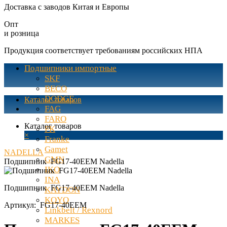
Доставка с заводов Китая и Европы
Опт
и розница
Продукция соответствует требованиям российских НПА
Подшипники импортные
SKF
BECO
DODGE
Каталог товаров
FAG
FARO
Каталог товаров
FK
×
Franke
Gamet
NADELLA
GMN
Подшипник FG17-40EEM Nadella
IKO
INA
Подшипник FG17-40EEM Nadella
KAYDON
KOYO
Артикул:
FG17-40EEM
Linkbelt / Rexnord
MARKES