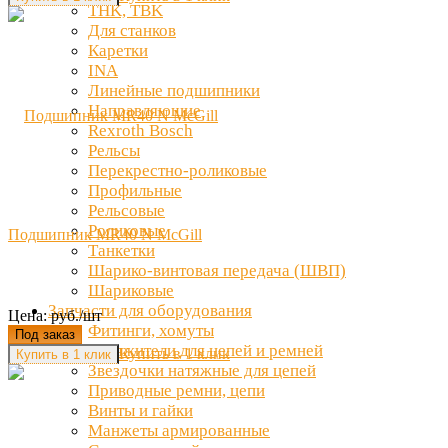
THK, TBK
Для станков
Каретки
INA
Линейные подшипники
Направляющие
Rexroth Bosch
Рельсы
Перекрестно-роликовые
Профильные
Рельсовые
Роликовые
Подшипник MR40 N McGill
Танкетки
Шарико-винтовая передача (ШВП)
Шариковые
Запчасти для оборудования
Цена: руб./шт
Фитинги, хомуты
Под заказ
Натяжители для цепей и ремней
Купить в 1 клик
Звездочки натяжные для цепей
Приводные ремни, цепи
Винты и гайки
Манжеты армированные