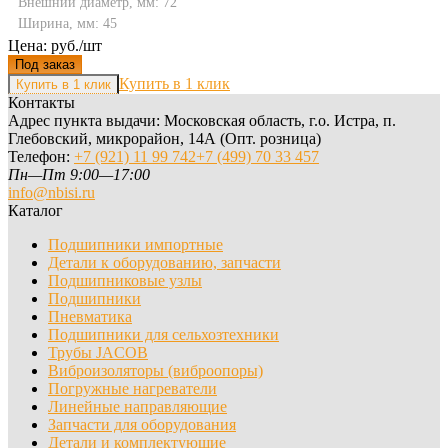
Внешний диаметр, мм: 72
Ширина, мм: 45
Цена: руб./шт
Под заказ
Купить в 1 клик
Контакты
Адрес пункта выдачи: Московская область, г.о. Истра, п.
Глебовский, микрорайон, 14А (Опт. розница)
Телефон:
+7 (921) 11 99 742
+7 (499) 70 33 457
Пн—Пт 9:00—17:00
info@nbisi.ru
Каталог
Подшипники импортные
Детали к оборудованию, запчасти
Подшипниковые узлы
Подшипники
Пневматика
Подшипники для сельхозтехники
Трубы JACOB
Виброизоляторы (виброопоры)
Погружные нагреватели
Линейные направляющие
Запчасти для оборудования
Детали и комплектующие