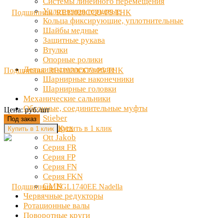
Системы линейного перемещения
Уплотнения торцевые
Кольца фиксирующие, уплотнительные
Шайбы медные
Защитные рукава
Втулки
Опорные ролики
Детали и комплектующие
Подшипник RE11020CCO-P5 THK
Шарнирные наконечники
Шарнирные головки
Механические сальники
Обгонные, соединительные муфты
Цена: руб./шт
Stieber
Под заказ
Clampex
Купить в 1 клик
Ott Jakob
Серия FR
Серия FP
Серия FN
Серия FKN
GMN
Червячные редукторы
Ротационные валы
Поворотные круги