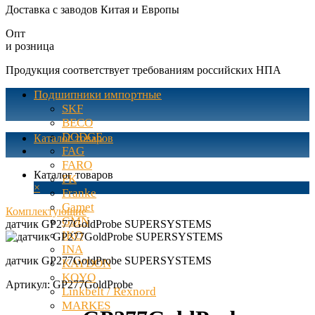
Доставка с заводов Китая и Европы
Опт
и розница
Продукция соответствует требованиям российских НПА
Подшипники импортные
SKF
BECO
DODGE
Каталог товаров
FAG
FARO
Каталог товаров
FK
×
Franke
Gamet
Комплектующие
GMN
датчик GP277GoldProbe SUPERSYSTEMS
IKO
INA
датчик GP277GoldProbe SUPERSYSTEMS
KAYDON
KOYO
Артикул:
GP277GoldProbe
Linkbelt / Rexnord
MARKES