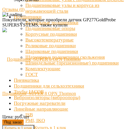
Подшипниковые узлы и корпуса из
Отзывы (
0
)
нержавеющей стали
Подшипники
Покупатели, которые приобрели датчик GP277GoldProbe
Радиальные подшипники
SUPERSYSTEMS, также купили
Подшипниковые опоры
Корпусные подшипники
Высокотемпературные
Роликовые подшипники
Шариковые подшипники
Шарнирные подшипники скольжения
Шпиндельные (прецизионные) подшипники
Комплектующие
ГОСТ
Пневматика
Подшипники для сельхозтехники
Трубы JACOB
Подшипник SUPER 8 OPN Thomson
Виброизоляторы (виброопоры)
Погружные нагреватели
Линейные направляющие
ISB
Цена: руб./шт
PMI, IKO
Под заказ
NSK
Купить в 1 клик