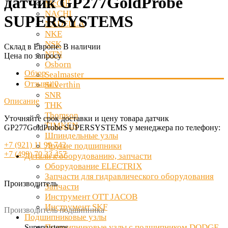
датчик GP277GoldProbe
McGill
NACHI
SUPERSYSTEMS
NADELLA
NKE
NSK
Склад в Европе:
В наличии
NTN
Цена по запросу
Osborn
Обзор
Sealmaster
Отзывы
0
Silverthin
SNR
Описание
THK
Thomson
Уточняйте срок доставки и цену товара датчик
TIMKEN
GP277GoldProbe SUPERSYSTEMS у менеджера по телефону:
Шпиндельные узлы
+7 (921) 11 99 742
Другие подшипники
+7 (499) 70 33 457
Детали к оборудованию, запчасти
Оборудование ELECTRIX
Запчасти для гидравлического оборудования
Производитель
Запчасти
Инструмент OTT JACOB
Инструмент SKF
Производитель подшипника
Подшипниковые узлы
Подшипниковые узлы с подшипником DODGE
Supersystems