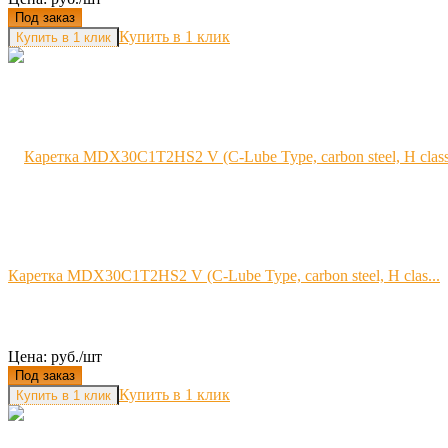
Под заказ
Купить в 1 клик
Каретка MDX30C1T2HS2 V (C-Lube Type, carbon steel, H clas...
Цена: руб./шт
Под заказ
Купить в 1 клик