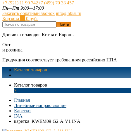
+7 (921) 11 99 742
+7 (499) 70 33 457
Пн—Пт 9:00—17:00
Заказать обратный звонок
info@nbisi.ru
Корзина
0
0 руб.
Найти
Доставка с заводов Китая и Европы
Опт
и розница
Продукция соответствует требованиям российских НПА
Каталог товаров
Каталог товаров
×
Главная
Линейные направляющие
Каретки
INA
каретка KWEM09-G2-A-V1 INA