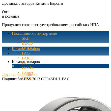
Доставка с заводов Китая и Европы
Опт
и розница
Продукция соответствует требованиям российских НПА
Подшипники импортные
SKF
BECO
DODGE
Каталог товаров
FAG
FARO
Каталог товаров
FK
×
Franke
Gamet
Другие подшипники
GMN
Подшипник HSS 7013 CTP4SDUL FAG
IKO
INA
KAYDON
KOYO
Linkbelt / Rexnord
MARKES