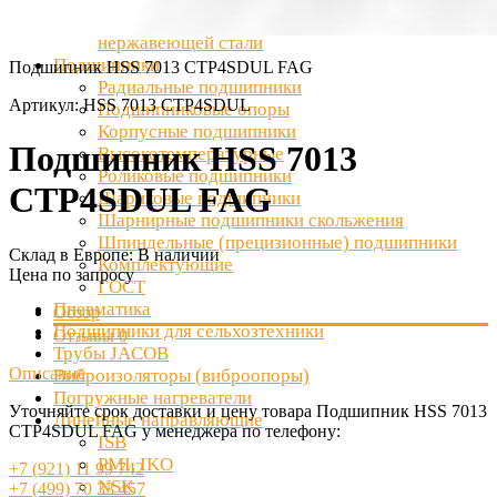
Подшипниковые узлы и корпуса из
нержавеющей стали
Подшипники
Подшипник HSS 7013 CTP4SDUL FAG
Радиальные подшипники
Артикул:
HSS 7013 CTP4SDUL
Подшипниковые опоры
Корпусные подшипники
Подшипник HSS 7013
Высокотемпературные
Роликовые подшипники
CTP4SDUL FAG
Шариковые подшипники
Шарнирные подшипники скольжения
Шпиндельные (прецизионные) подшипники
Склад в Европе:
В наличии
Комплектующие
Цена по запросу
ГОСТ
Пневматика
Обзор
Подшипники для сельхозтехники
Отзывы
0
Трубы JACOB
Описание
Виброизоляторы (виброопоры)
Погружные нагреватели
Уточняйте срок доставки и цену товара Подшипник HSS 7013
Линейные направляющие
CTP4SDUL FAG у менеджера по телефону:
ISB
PMI, IKO
+7 (921) 11 99 742
NSK
+7 (499) 70 33 457