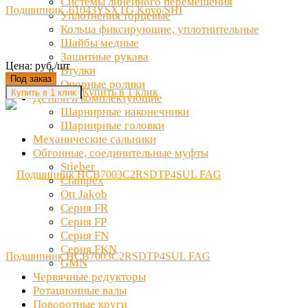
Системы линейного перемещения
Подшипник 61043YSXTG Koyo/SHI
Уплотнения торцевые
Кольца фиксирующие, уплотнительные
Шайбы медные
Защитные рукава
Цена: руб./шт
Втулки
Под заказ
Опорные ролики
Купить в 1 клик
Детали и комплектующие
Шарнирные наконечники
Шарнирные головки
Механические сальники
Обгонные, соединительные муфты
Stieber
Clampex
Ott Jakob
Серия FR
Серия FP
Серия FN
Серия FKN
Подшипник HCB7003C2RSDTP4SUL FAG
GMN
Червячные редукторы
Ротационные валы
Поворотные круги