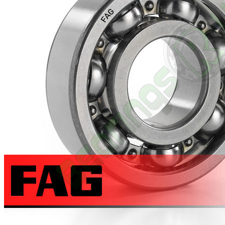
McGill
NACHI
NADELLA
NKE
NSK
NTN
Osborn
Sealmaster
Silverthin
SNR
THK
Thomson
TIMKEN
Шпиндельные узлы
Другие подшипники
Детали к оборудованию, запчасти
Оборудование ELECTRIX
Запчасти для гидравлического оборудования
Запчасти
Инструмент OTT JACOB
Инструмент SKF
Подшипниковые узлы
Подшипниковые узлы с подшипником DODGE