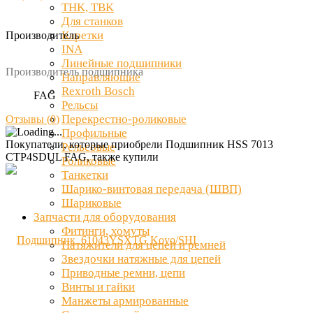
THK, TBK
Для станков
Каретки
Производитель
INA
Линейные подшипники
Производитель подшипника
Направляющие
Rexroth Bosch
FAG
Рельсы
Перекрестно-роликовые
Отзывы (
0
)
Профильные
Покупатели, которые приобрели Подшипник HSS 7013
Рельсовые
CTP4SDUL FAG, также купили
Роликовые
Танкетки
Шарико-винтовая передача (ШВП)
Шариковые
Запчасти для оборудования
Фитинги, хомуты
Натяжители для цепей и ремней
Звездочки натяжные для цепей
Приводные ремни, цепи
Винты и гайки
Манжеты армированные