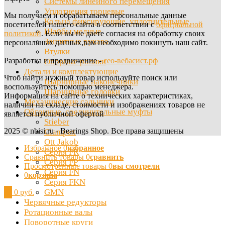
Системы линейного перемещения
Уплотнения торцевые
Мы получаем и обрабатываем персональные данные
Кольца фиксирующие, уплотнительные
посетителей нашего сайта в соответствии с
официальной
Шайбы медные
политикой
. Если вы не даете согласия на обработку своих
Защитные рукава
персональных данных,вам необходимо покинуть наш сайт.
Втулки
Разработка и продвижение -
сео-вебасист.рф
Опорные ролики
Детали и комплектующие
Чтоб найти нужный товар используйте поиск или
Шарнирные наконечники
воспользуйтесь помощью менеджера.
Шарнирные головки
Информация на сайте о технических характеристиках,
Механические сальники
наличии на складе, стоимости и изображениях товаров не
Обгонные, соединительные муфты
является публичной офертой
Stieber
2025 © nbisi.ru - Bearings Shop. Все права защищены
Clampex
Ott Jakob
Избранное
0
избранное
Серия FR
Сравнить товары
0
сравнить
Серия FP
Просмотренные товары
0
вы смотрели
Серия FN
0
корзина
Серия FKN
GMN
0
0 руб.
Червячные редукторы
Ротационные валы
Поворотные круги