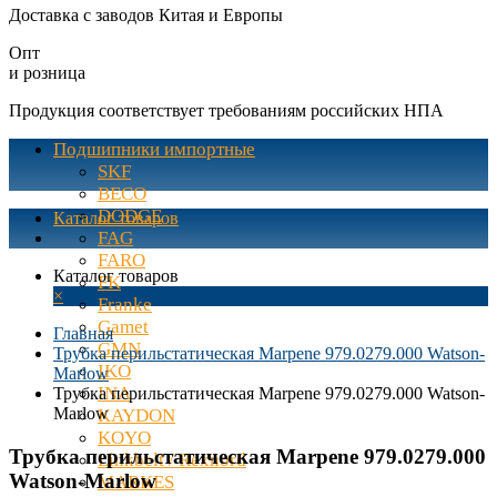
Доставка с заводов Китая и Европы
Опт
и розница
Продукция соответствует требованиям российских НПА
Подшипники импортные
SKF
BECO
DODGE
Каталог товаров
FAG
FARO
Каталог товаров
FK
×
Franke
Gamet
Главная
GMN
Трубка перильстатическая Marpene 979.0279.000 Watson-
IKO
Marlow
INA
Трубка перильстатическая Marpene 979.0279.000 Watson-
Marlow
KAYDON
KOYO
Трубка перильстатическая Marpene 979.0279.000
Linkbelt / Rexnord
Watson-Marlow
MARKES